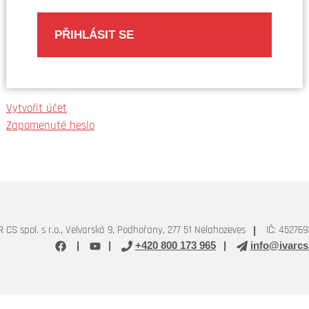
Vytvořit účet
Zapomenuté heslo
R CS spol. s r.o., Velvarská 9, Podhořany, 277 51 Nelahozeves
IČ: 452769
+420 800 173 965
info@ivarcs